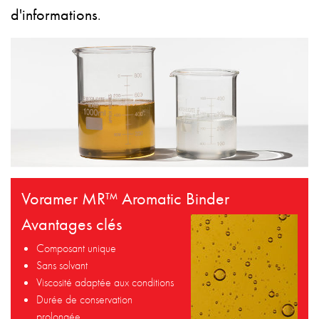
d'informations
.
Voramer MR™ Aromatic Binder
Avantages clés
Composant unique
Sans solvant
Viscosité adaptée aux conditions
Durée de conservation
prolongée